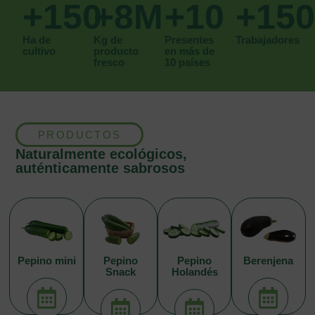
+
150
+
8
M
+
10
+
150
Ha de
Kg de
Presentes
Trabajadores
cultivo
producto
en más de
fresco
10 países
PRODUCTOS
Naturalmente ecológicos,
auténticamente sabrosos
Pepino mini
Pepino
Pepino
Berenjena
Snack
Holandés