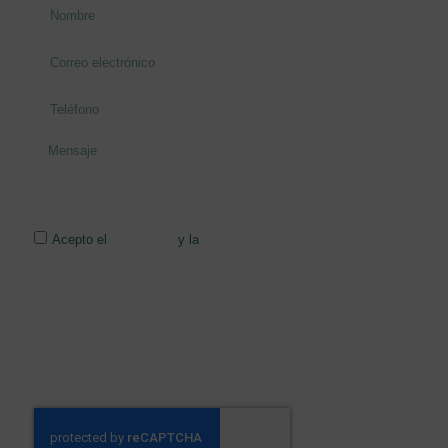
Acepto el
Aviso legal
y la
Política de privacidad
RESPONSABLE: ECOINVER EXPORT S.L.FINALIDAD: Gestionar y
responder a las consultas o comunicaciones recibidas a través del
formulario de contacto. LEGITIMACIÓN: Consentimiento del
interesado. DESTINATARIOS: No se cederán datos salvo obligación
legal. DERECHOS: Tiene derecho a acceder, rectificar y suprimir los
datos, así como otros derechos, como se explica en la información
adicional. INFORMACIÓN ADICIONAL: Puede consultar la
información adicional en el siguiente
enlace.