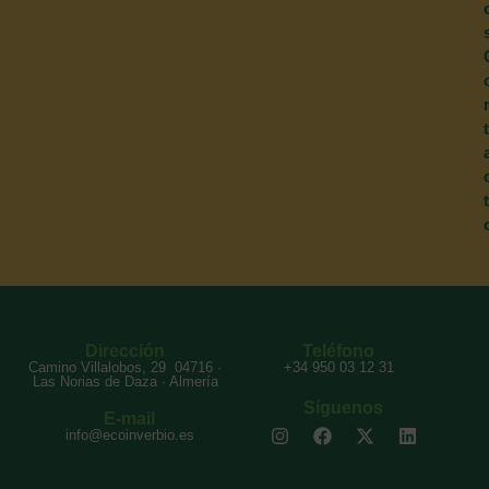
t
t
Dirección
Teléfono
Camino Villalobos, 29 04716 ·
+34 950 03 12 31
Las Norias de Daza · Almería
Síguenos
E-mail
info@ecoinverbio.es