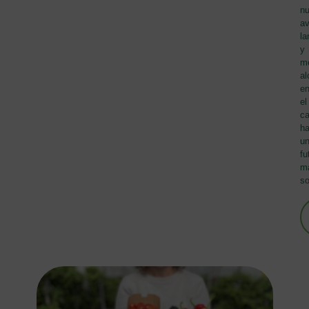
nu
av
la
y
m
al
e
el
c
ha
u
fu
m
so
C
d
Ge
a