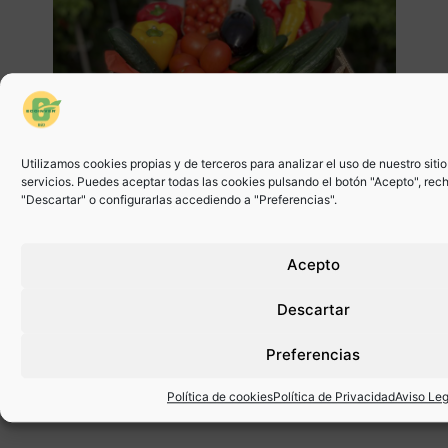
m
Utilizamos cookies propias y de terceros para analizar el uso de nuestro siti
servicios. Puedes aceptar todas las cookies pulsando el botón "Acepto", rec
"Descartar" o configurarlas accediendo a "Preferencias".
Ecoinver BIO celebra cuatro años de
crecimiento, especialización y compromiso con
el producto ecológico
Febrero marca un hito muy especial para Ecoinver BIO:
Acepto
celebramos nuestro cuarto aniversario desde el inicio de la
actividad, consolidando…
Descartar
Preferencias
Hablemos
Rellena el formulario y nos
Política de cookies
Política de Privacidad
Aviso Leg
pondremos en contacto
contigo