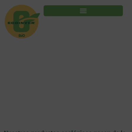
ECOINVER BIO
Cultivamos un futuro
responsable
En Ecoinver BIO cultivamos más que verduras: cultivamos salud,
sostenibilidad y sabor.