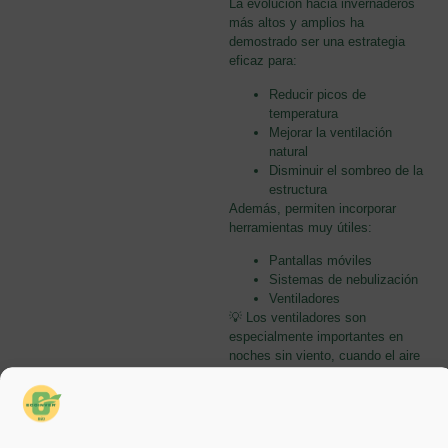
La evolución hacia invernaderos
más altos y amplios ha
demostrado ser una estrategia
eficaz para:
Reducir picos de
temperatura
Mejorar la ventilación
natural
Disminuir el sombreo de la
estructura
Además, permiten incorporar
herramientas muy útiles:
Pantallas móviles
Sistemas de nebulización
Ventiladores
💡 Los ventiladores son
especialmente importantes en
noches sin viento, cuando el aire
no se renueva y aumenta el
riesgo de condensación sobre las
plantas.