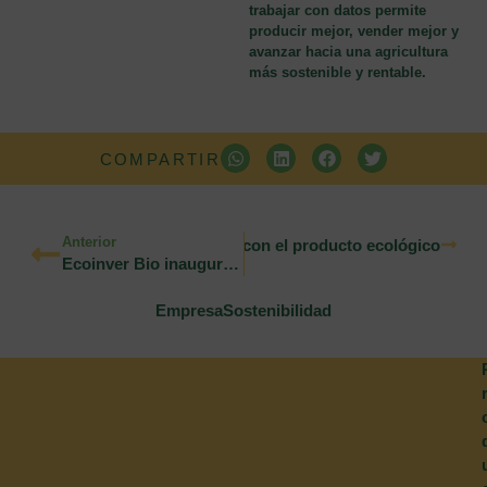
trabajar con datos permite
producir mejor, vender mejor y
avanzar hacia una agricultura
más sostenible y rentable.
COMPARTIR
Anterior
, especialización y compromiso con el producto ecológico
Ecoinver Bio inaugura el laboratorio de ideas con un encuentro entre agricultores y expertos
Empresa
Sostenibilidad