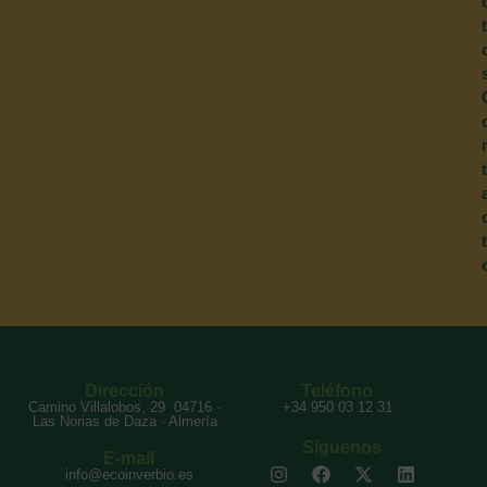
t
t
t
Dirección
Teléfono
Camino Villalobos, 29 04716 ·
+34 950 03 12 31
Las Norias de Daza · Almería
Síguenos
E-mail
info@ecoinverbio.es