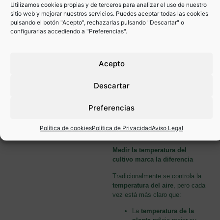
Utilizamos cookies propias y de terceros para analizar el uso de nuestro
sitio web y mejorar nuestros servicios. Puedes aceptar todas las cookies
pulsando el botón "Acepto", rechazarlas pulsando "Descartar" o
6. No solo
configurarlas accediendo a "Preferencias".
importa el
Acepto
aire: la
Descartar
planta
también
Preferencias
habla
Política de cookies
Política de Privacidad
Aviso Legal
Medir la temperatura del
cultivo marca la diferencia
Tradicionalmente se controla la
temperatura del aire
, pero cada
vez está más claro que:
La
temperatura de la